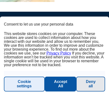
Consent to let us use your personal data
OM PRINCESS
This website stores cookies on your computer. These
cookies are used to collect information about how you
interact with our website and allow us to remember you.
Om oss
We use this information in order to improve and customize
your browsing experience. To find out more about the
cookies we use, see our
Privacy Policy
If you decline, your
Almindelige Forretningsbetingelser
information won’t be tracked when you visit this website. A
single cookie will be used in your browser to remember
your preference not to be tracked.
Impressum
Databeskyttelsesbestemmelser
Cookie
Accept
Deny
settings
All
all
Sustainability - Planet Princess
INFORMATION & SUPPORT