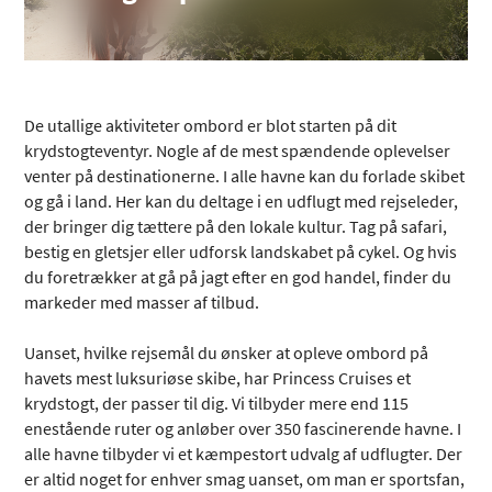
De utallige aktiviteter ombord er blot starten på dit
krydstogteventyr. Nogle af de mest spændende oplevelser
venter på destinationerne. I alle havne kan du forlade skibet
og gå i land. Her kan du deltage i en udflugt med rejseleder,
der bringer dig tættere på den lokale kultur. Tag på safari,
bestig en gletsjer eller udforsk landskabet på cykel. Og hvis
du foretrækker at gå på jagt efter en god handel, finder du
markeder med masser af tilbud.
Uanset, hvilke rejsemål du ønsker at opleve ombord på
havets mest luksuriøse skibe, har Princess Cruises et
krydstogt, der passer til dig. Vi tilbyder mere end 115
enestående ruter og anløber over 350 fascinerende havne. I
alle havne tilbyder vi et kæmpestort udvalg af udflugter. Der
er altid noget for enhver smag uanset, om man er sportsfan,